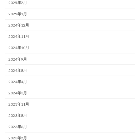
2025年2月
2025年1月
2024年12月
2024年11月
2024年10月
2024年9月
2024年8月
2024年4月
2024年3月
2023年11月
2023年8月
2023年6月
2023年2月