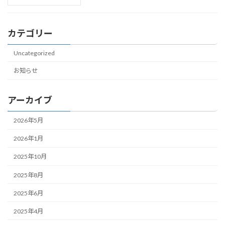
カテゴリー
Uncategorized
お知らせ
アーカイブ
2026年5月
2026年1月
2025年10月
2025年8月
2025年6月
2025年4月