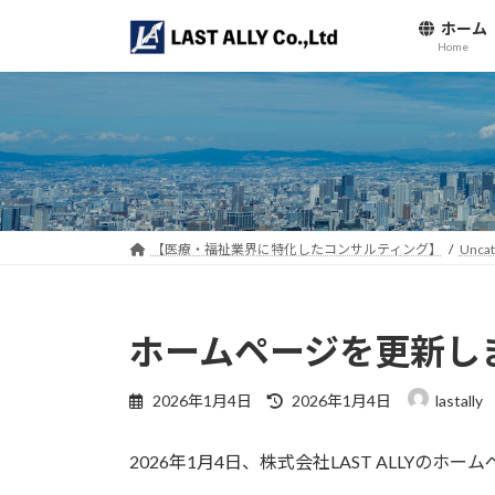
コ
ナ
ホーム
ン
ビ
Home
テ
ゲ
ン
ー
ツ
シ
へ
ョ
ス
ン
キ
に
ッ
移
【医療・福祉業界に特化したコンサルティング】
Uncat
プ
動
ホームページを更新し
最
2026年1月4日
2026年1月4日
lastally
終
更
2026年1月4日、株式会社LAST ALLYの
新
日