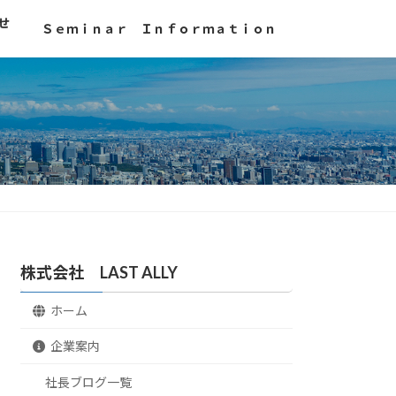
せ
Ｓｅｍｉｎａｒ Ｉｎｆｏｒｍａｔｉｏｎ
株式会社 LAST ALLY
ホーム
企業案内
社長ブログ一覧