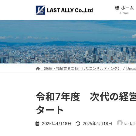
コ
ナ
ホーム
ン
ビ
Home
テ
ゲ
ン
ー
ツ
シ
へ
ョ
ス
ン
キ
に
ッ
移
【医療・福祉業界に特化したコンサルティング】
Uncat
プ
動
令和7年度 次代の経
タート
最
2025年4月18日
2025年4月18日
lastall
終
更