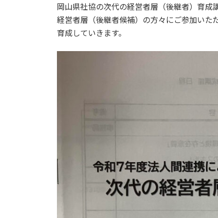
岡山県社協の次代の経営者層（後継者）育成
新
日
経営者層（後継者候補）の方々にご参加いた
時
育成していきます。
: