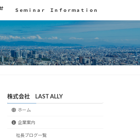
せ
Ｓｅｍｉｎａｒ Ｉｎｆｏｒｍａｔｉｏｎ
株式会社 LAST ALLY
ホーム
企業案内
社長ブログ一覧